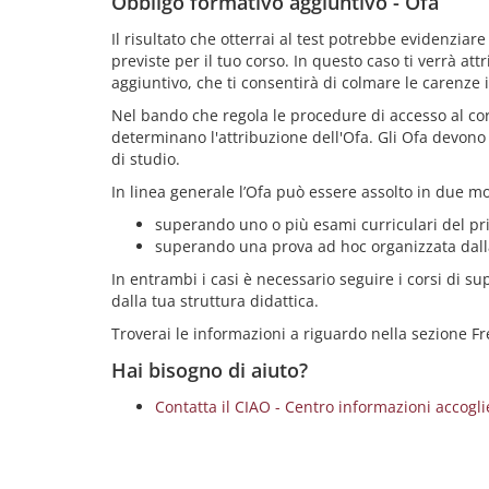
Obbligo formativo aggiuntivo - Ofa
Il risultato che otterrai al test potrebbe evidenzia
previste per il tuo corso. In questo caso ti verrà at
aggiuntivo, che ti consentirà di colmare le carenze 
Nel bando che regola le procedure di accesso al cor
determinano l'attribuzione dell'Ofa. Gli Ofa devono 
di studio.
In linea generale l’Ofa può essere assolto in due mo
superando uno o più esami curriculari del pr
superando una prova ad hoc organizzata dalla
In entrambi i casi è necessario seguire i corsi di su
dalla tua struttura didattica.
Troverai le informazioni a riguardo nella sezione F
Hai bisogno di aiuto?
Contatta il CIAO - Centro informazioni accog