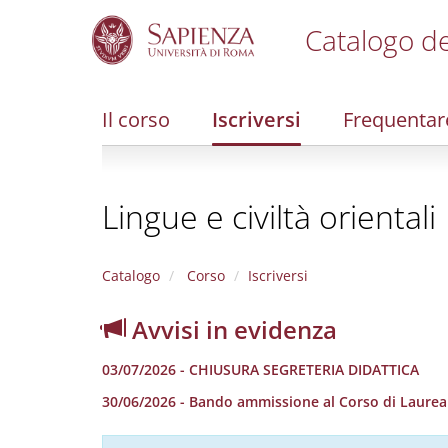
Catalogo de
S
k
i
Il corso
Iscriversi
Frequentar
p
t
o
m
Lingue e civiltà orientali
a
i
n
c
Catalogo
Corso
Iscriversi
o
n
Avvisi in evidenza
t
e
03/07/2026 - CHIUSURA SEGRETERIA DIDATTICA
n
t
30/06/2026 - Bando ammissione al Corso di Laurea in