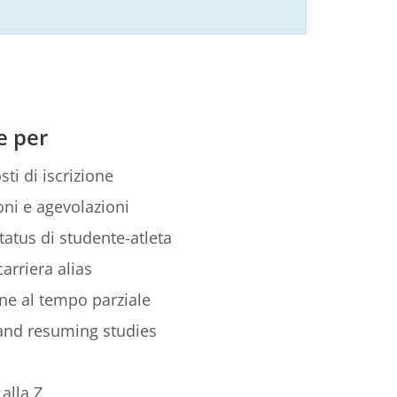
e per
sti di iscrizione
ni e agevolazioni
tatus di studente-atleta
arriera alias
ione al tempo parziale
 and resuming studies
alla Z