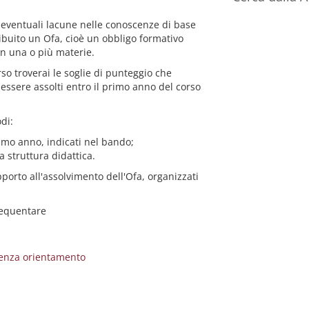
re eventuali lacune nelle conoscenze di base
tribuito un Ofa, cioè un obbligo formativo
in una o più materie.
so troverai le soglie di punteggio che
essere assolti entro il primo anno del corso
di:
imo anno, indicati nel bando;
 struttura didattica.
pporto all'assolvimento dell'Ofa, organizzati
requentare
lienza orientamento