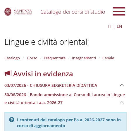
Catalogo dei corsi di studio
S
IT
EN
k
i
Lingue e civiltà orientali
p
t
o
m
Catalogo
Corso
Frequentare
Insegnamenti
Canale
a
i
Avvisi in evidenza
n
c
03/07/2026 - CHIUSURA SEGRETERIA DIDATTICA
o
n
30/06/2026 - Bando ammissione al Corso di Laurea in Lingue
t
e civiltà orientali a.a. 2026-27
e
n
t
I contenuti del catalogo per l'a.a. 2026-2027 sono in
corso di aggiornamento