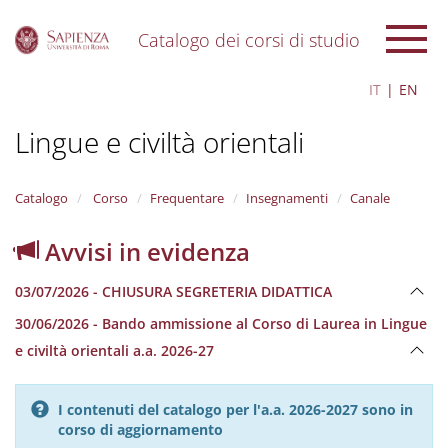
Catalogo dei corsi di studio
S
IT
EN
k
i
Lingue e civiltà orientali
p
t
o
m
Catalogo
Corso
Frequentare
Insegnamenti
Canale
a
i
Avvisi in evidenza
n
c
03/07/2026 - CHIUSURA SEGRETERIA DIDATTICA
o
n
30/06/2026 - Bando ammissione al Corso di Laurea in Lingue
t
e civiltà orientali a.a. 2026-27
e
n
t
I contenuti del catalogo per l'a.a. 2026-2027 sono in
corso di aggiornamento