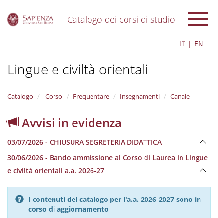
Catalogo dei corsi di studio
S
IT
EN
k
i
Lingue e civiltà orientali
p
t
o
m
Catalogo
Corso
Frequentare
Insegnamenti
Canale
a
i
Avvisi in evidenza
n
c
03/07/2026 - CHIUSURA SEGRETERIA DIDATTICA
o
n
30/06/2026 - Bando ammissione al Corso di Laurea in Lingue
t
e civiltà orientali a.a. 2026-27
e
n
t
I contenuti del catalogo per l'a.a. 2026-2027 sono in
corso di aggiornamento