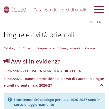
Catalogo dei corsi di studio
S
IT
EN
k
i
Lingue e civiltà orientali
p
t
o
m
Catalogo
Corso
Frequentare
Insegnamenti
Canale
a
i
Avvisi in evidenza
n
c
03/07/2026 - CHIUSURA SEGRETERIA DIDATTICA
o
n
30/06/2026 - Bando ammissione al Corso di Laurea in Lingue
t
e civiltà orientali a.a. 2026-27
e
n
t
I contenuti del catalogo per l'a.a. 2026-2027 sono in
corso di aggiornamento