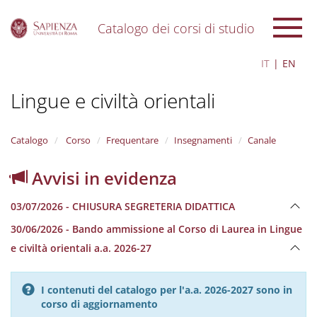
Catalogo dei corsi di studio
S
IT
EN
k
i
Lingue e civiltà orientali
p
t
o
m
Catalogo
Corso
Frequentare
Insegnamenti
Canale
a
i
Avvisi in evidenza
n
c
03/07/2026 - CHIUSURA SEGRETERIA DIDATTICA
o
n
30/06/2026 - Bando ammissione al Corso di Laurea in Lingue
t
e civiltà orientali a.a. 2026-27
e
n
t
I contenuti del catalogo per l'a.a. 2026-2027 sono in
corso di aggiornamento