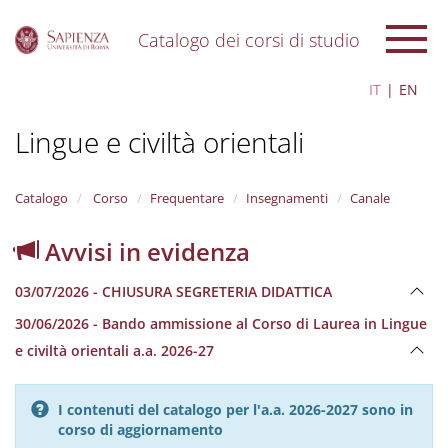
Catalogo dei corsi di studio
S
IT
EN
k
i
Lingue e civiltà orientali
p
t
o
m
Catalogo
Corso
Frequentare
Insegnamenti
Canale
a
i
Avvisi in evidenza
n
c
03/07/2026 - CHIUSURA SEGRETERIA DIDATTICA
o
n
30/06/2026 - Bando ammissione al Corso di Laurea in Lingue
t
e civiltà orientali a.a. 2026-27
e
n
t
I contenuti del catalogo per l'a.a. 2026-2027 sono in
corso di aggiornamento