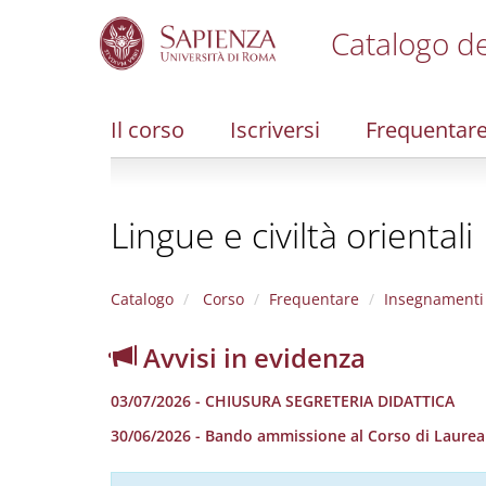
Catalogo de
S
k
i
Il corso
Iscriversi
Frequentar
p
t
o
m
Lingue e civiltà orientali
a
i
n
c
Catalogo
Corso
Frequentare
Insegnamenti
o
n
Avvisi in evidenza
t
e
03/07/2026 - CHIUSURA SEGRETERIA DIDATTICA
n
t
30/06/2026 - Bando ammissione al Corso di Laurea in