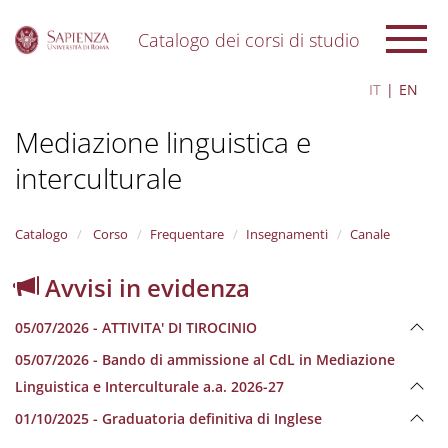
Catalogo dei corsi di studio
S
IT
EN
k
i
Mediazione linguistica e
p
t
interculturale
o
m
a
i
Catalogo
Corso
Frequentare
Insegnamenti
Canale
n
c
Avvisi in evidenza
o
n
05/07/2026 - ATTIVITA' DI TIROCINIO
t
e
05/07/2026 - Bando di ammissione al CdL in Mediazione
n
Linguistica e Interculturale a.a. 2026-27
t
01/10/2025 - Graduatoria definitiva di Inglese