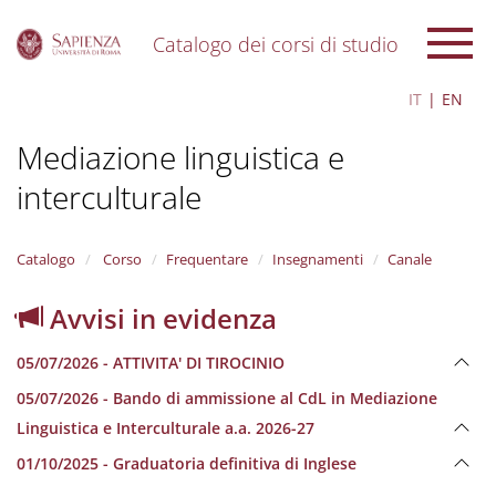
Catalogo dei corsi di studio
S
IT
EN
k
i
Mediazione linguistica e
p
t
interculturale
o
m
a
i
Catalogo
Corso
Frequentare
Insegnamenti
Canale
n
c
Avvisi in evidenza
o
n
05/07/2026 - ATTIVITA' DI TIROCINIO
t
e
05/07/2026 - Bando di ammissione al CdL in Mediazione
n
Linguistica e Interculturale a.a. 2026-27
t
01/10/2025 - Graduatoria definitiva di Inglese