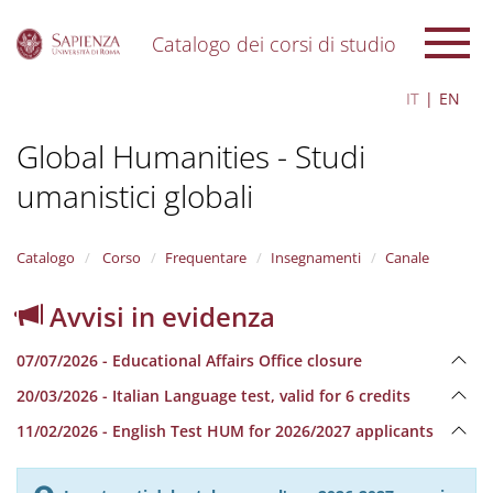
Catalogo dei corsi di studio
S
IT
EN
k
i
Global Humanities - Studi
p
t
umanistici globali
o
m
a
i
Catalogo
Corso
Frequentare
Insegnamenti
Canale
n
c
Avvisi in evidenza
o
n
07/07/2026 - Educational Affairs Office closure
t
e
20/03/2026 - Italian Language test, valid for 6 credits
n
11/02/2026 - English Test HUM for 2026/2027 applicants
t