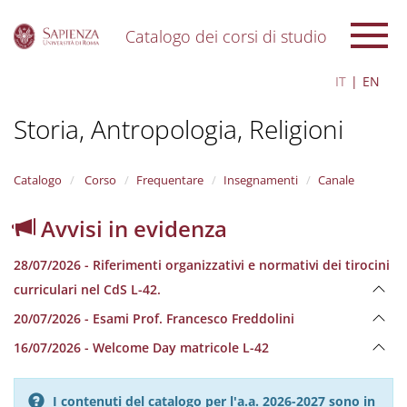
Catalogo dei corsi di studio
S
IT
EN
k
i
Storia, Antropologia, Religioni
p
t
o
m
Catalogo
Corso
Frequentare
Insegnamenti
Canale
a
i
Avvisi in evidenza
n
c
28/07/2026 - Riferimenti organizzativi e normativi dei tirocini
o
n
curriculari nel CdS L-42.
t
20/07/2026 - Esami Prof. Francesco Freddolini
e
n
16/07/2026 - Welcome Day matricole L-42
t
I contenuti del catalogo per l'a.a. 2026-2027 sono in