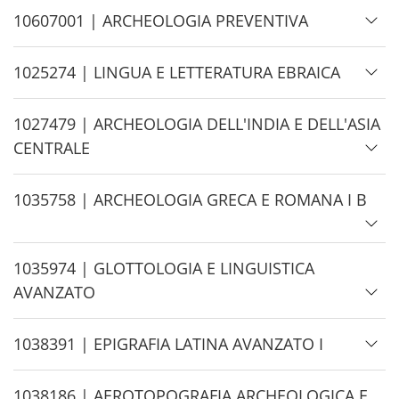
e
H
10607001 | ARCHEOLOGIA PREVENTIVA
i
d
H
1025274 | LINGUA E LETTERATURA EBRAICA
e
i
d
H
1027479 | ARCHEOLOGIA DELL'INDIA E DELL'ASIA
e
i
CENTRALE
d
e
H
1035758 | ARCHEOLOGIA GRECA E ROMANA I B
i
d
H
1035974 | GLOTTOLOGIA E LINGUISTICA
e
i
AVANZATO
d
e
H
1038391 | EPIGRAFIA LATINA AVANZATO I
i
d
H
1038186 | AEROTOPOGRAFIA ARCHEOLOGICA E