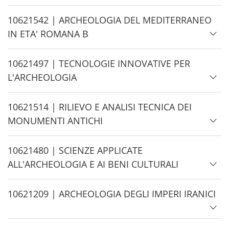
d
e
H
10621542 | ARCHEOLOGIA DEL MEDITERRANEO
i
IN ETA' ROMANA B
d
e
H
10621497 | TECNOLOGIE INNOVATIVE PER
i
L'ARCHEOLOGIA
d
e
H
10621514 | RILIEVO E ANALISI TECNICA DEI
i
MONUMENTI ANTICHI
d
e
H
10621480 | SCIENZE APPLICATE
i
ALL'ARCHEOLOGIA E AI BENI CULTURALI
d
e
H
10621209 | ARCHEOLOGIA DEGLI IMPERI IRANICI
i
d