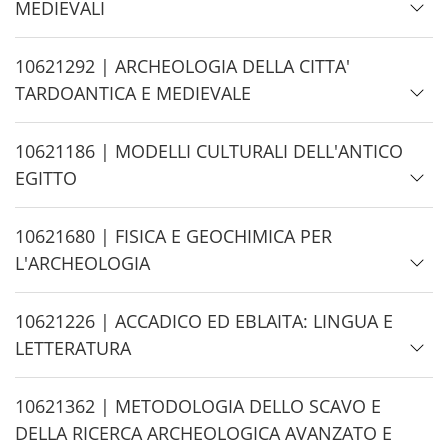
i
MEDIEVALI
d
e
H
10621292 | ARCHEOLOGIA DELLA CITTA'
i
TARDOANTICA E MEDIEVALE
d
e
H
10621186 | MODELLI CULTURALI DELL'ANTICO
i
EGITTO
d
e
H
10621680 | FISICA E GEOCHIMICA PER
i
L'ARCHEOLOGIA
d
e
H
10621226 | ACCADICO ED EBLAITA: LINGUA E
i
LETTERATURA
d
e
H
10621362 | METODOLOGIA DELLO SCAVO E
i
DELLA RICERCA ARCHEOLOGICA AVANZATO E