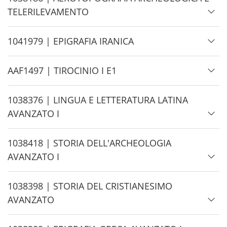
e
i
TELERILEVAMENTO
d
e
H
1041979 | EPIGRAFIA IRANICA
i
d
H
AAF1497 | TIROCINIO I E1
e
i
d
H
1038376 | LINGUA E LETTERATURA LATINA
e
i
AVANZATO I
d
e
H
1038418 | STORIA DELL'ARCHEOLOGIA
i
AVANZATO I
d
e
H
1038398 | STORIA DEL CRISTIANESIMO
i
AVANZATO
d