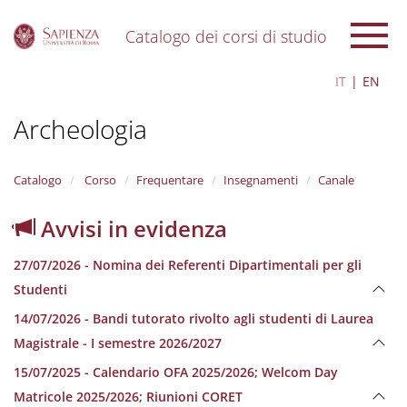
Catalogo dei corsi di studio
S
IT
EN
k
i
Archeologia
p
t
o
m
Catalogo
Corso
Frequentare
Insegnamenti
Canale
a
i
Avvisi in evidenza
n
c
27/07/2026 - Nomina dei Referenti Dipartimentali per gli
o
n
Studenti
t
14/07/2026 - Bandi tutorato rivolto agli studenti di Laurea
e
n
Magistrale - I semestre 2026/2027
t
15/07/2025 - Calendario OFA 2025/2026; Welcom Day
Matricole 2025/2026; Riunioni CORET