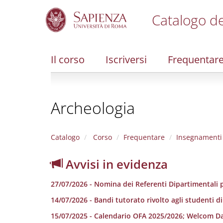
Catalogo de
S
k
i
Il corso
Iscriversi
Frequentar
p
t
o
m
Archeologia
a
i
n
c
Catalogo
Corso
Frequentare
Insegnamenti
o
n
Avvisi in evidenza
t
e
27/07/2026 - Nomina dei Referenti Dipartimentali p
n
t
14/07/2026 - Bandi tutorato rivolto agli studenti d
15/07/2025 - Calendario OFA 2025/2026; Welcom D