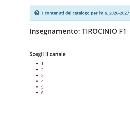
I contenuti del catalogo per l'a.a. 2026-20
Insegnamento: TIROCINIO F1
Scegli il canale
1
2
3
4
5
6