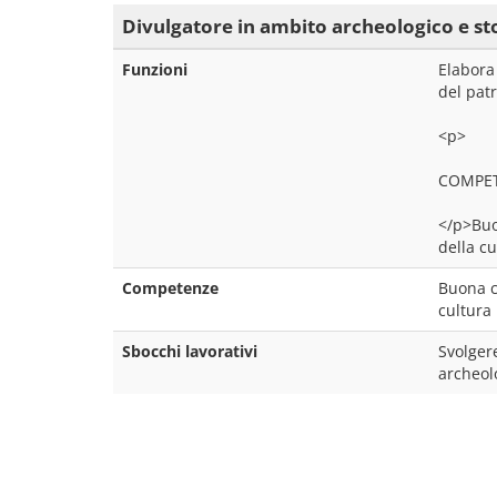
Divulgatore in ambito archeologico e st
Funzioni
Elabora 
del pat
<p>
COMPE
</p>Buon
della cu
Competenze
Buona co
cultura
Sbocchi lavorativi
Svolger
archeolo