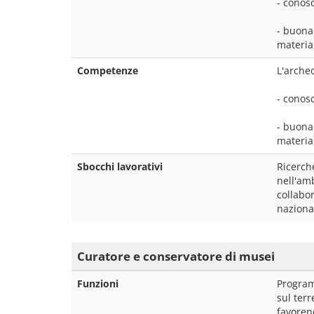
- conosc
- buona 
materia
Competenze
L'arche
- conosc
- buona 
materia
Sbocchi lavorativi
Ricerche
nell'amb
collabor
naziona
Curatore e conservatore di musei
Funzioni
Programm
sul terr
favorend