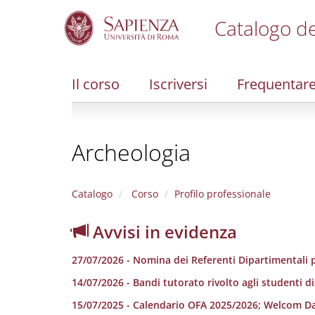
Catalogo de
S
k
i
Il corso
Iscriversi
Frequentar
p
t
o
m
Archeologia
a
i
n
c
Catalogo
Corso
Profilo professionale
o
n
Avvisi in evidenza
t
e
27/07/2026 - Nomina dei Referenti Dipartimentali p
n
t
14/07/2026 - Bandi tutorato rivolto agli studenti d
15/07/2025 - Calendario OFA 2025/2026; Welcom D