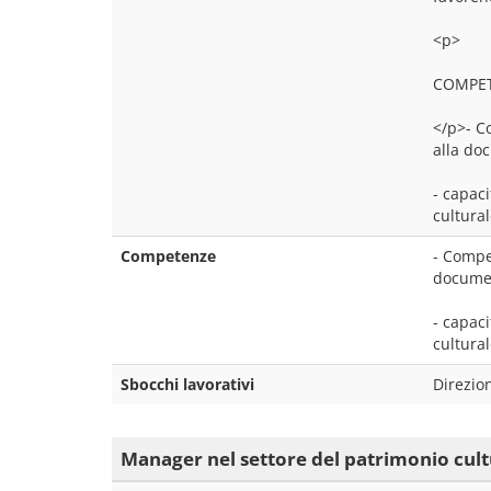
<p>
COMPE
</p>- Co
alla doc
- capac
cultural
Competenze
- Compet
document
- capac
cultural
Sbocchi lavorativi
Direzio
Manager nel settore del patrimonio cult