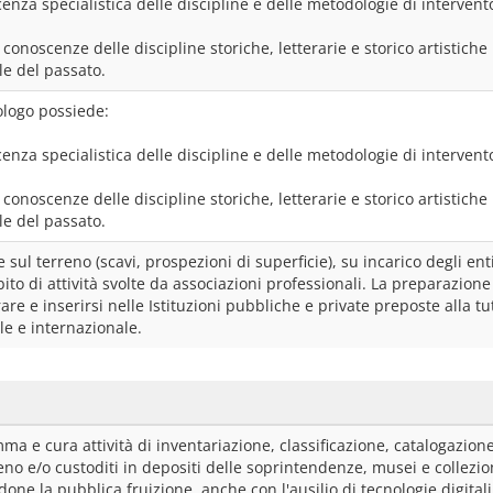
enza specialistica delle discipline e delle metodologie di interven
conoscenze delle discipline storiche, letterarie e storico artistiche u
le del passato.
ologo possiede:
enza specialistica delle discipline e delle metodologie di interven
conoscenze delle discipline storiche, letterarie e storico artistiche u
le del passato.
 sul terreno (scavi, prospezioni di superficie), su incarico degli enti 
ito di attività svolte da associazioni professionali. La preparazione
are e inserirsi nelle Istituzioni pubbliche e private preposte alla t
le e internazionale.
a e cura attività di inventariazione, classificazione, catalogazione
eno e/o custoditi in depositi delle soprintendenze, musei e collezion
one la pubblica fruizione, anche con l'ausilio di tecnologie digitali