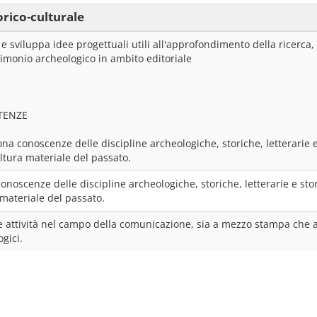
orico-culturale
e sviluppa idee progettuali utili all'approfondimento della ricerca, a
rimonio archeologico in ambito editoriale
TENZE
a conoscenze delle discipline archeologiche, storiche, letterarie e st
ltura materiale del passato.
noscenze delle discipline archeologiche, storiche, letterarie e storico
 materiale del passato.
e attività nel campo della comunicazione, sia a mezzo stampa che at
gici.