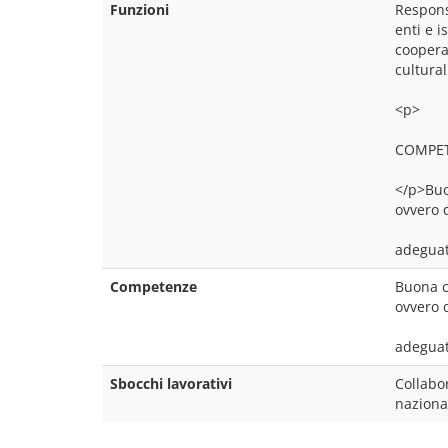
Funzioni
Responsa
enti e i
coopera
cultural
<p>
COMPE
</p>Buon
ovvero d
adeguat
Competenze
Buona co
ovvero d
adeguat
Sbocchi lavorativi
Collabor
naziona