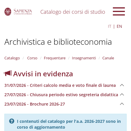
Catalogo dei corsi di studio
S
IT
EN
k
i
Archivistica e biblioteconomia
p
t
o
m
Catalogo
Corso
Frequentare
Insegnamenti
Canale
a
i
Avvisi in evidenza
n
c
31/07/2026 - Criteri calcolo media e voto finale di laurea
o
n
27/07/2026 - Chiusura periodo estivo segreteria didattica
t
e
23/07/2026 - Brochure 2026-27
n
t
I contenuti del catalogo per l'a.a. 2026-2027 sono in
corso di aggiornamento