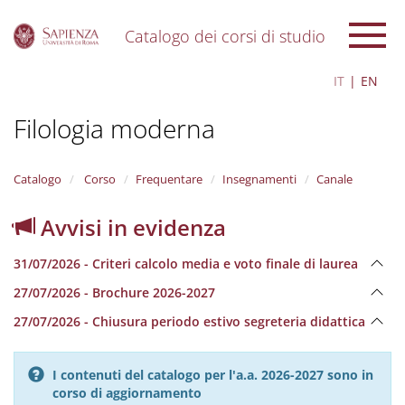
Catalogo dei corsi di studio
S
IT
EN
k
i
Filologia moderna
p
t
o
m
Catalogo
Corso
Frequentare
Insegnamenti
Canale
a
i
Avvisi in evidenza
n
c
31/07/2026 - Criteri calcolo media e voto finale di laurea
o
n
27/07/2026 - Brochure 2026-2027
t
e
27/07/2026 - Chiusura periodo estivo segreteria didattica
n
t
I contenuti del catalogo per l'a.a. 2026-2027 sono in
corso di aggiornamento