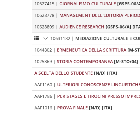
10627415
|
GIORNALISMO CULTURALE
[GSPS-06/A
10628778
|
MANAGEMENT DELL'EDITORIA PERIOD
10628809
|
AUDIENCE RESEARCH
[GSPS-06/A] [IT
10631182
|
MEDIAZIONE CULTURALE E CU
1044802
|
ERMENEUTICA DELLA SCRITTURA
[M-ST
1025369
|
STORIA CONTEMPORANEA
[M-STO/04] 
A SCELTA DELLO STUDENTE
[N/D] [ITA]
AAF1160
|
ULTERIORI CONOSCENZE LINGUISTICH
AAF1786
|
PER STAGES E TIROCINI PRESSO IMPRE
AAF1016
|
PROVA FINALE
[N/D] [ITA]