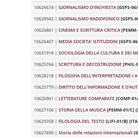
10626674
|
GIORNALISMO D'INCHIESTA
[GSPS-06/
10628942
|
GIORNALISMO RADIOFONICO
[GSPS-06
10626861
|
CINEMA E SCRITTURA CRITICA
[PEMM-0
10626407
|
MEDIA SOCIETA' ISTITUZIONI
[GSPS-06
10631918
|
SOCIOLOGIA DELLA CULTURA E DEI M
10625764
|
SCRITTURA E DECOSTRUZIONE
[PHIL-0
10628218
|
FILOSOFIA DELL'INTERPRETAZIONE I A
10625779
|
DIRITTO DELL'INFORMAZIONE E D'AU
10626961
|
LETTERATURE COMPARATE
[COMP-01/
10627106
|
STORIA DELLA MUSICA
[PEMM-01/C] [
10629358
|
FILOLOGIA DEL TESTO
[LIFI-01/B] [ITA
10627690
|
Storia delle relazioni internazionali
[G