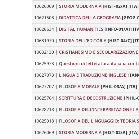
10626069
|
STORIA MODERNA A
[HIST-02/A] [ITA]
10621503
|
DIDATTICA DELLA GEOGRAFIA
[GEOG-0
10628634
|
DIGITAL HUMANITIES
[INFO-01/A] [IT
10631970
|
STORIA DELL'EDITORIA
[HIST-04/C] [I
10632130
|
CRISTIANESIMO E SECOLARIZZAZIONE
10625973
|
Questioni di letteratura italiana co
10627073
|
LINGUA E TRADUZIONE INGLESE I
[ANG
10627707
|
FILOSOFIA MORALE
[PHIL-03/A] [ITA]
10625764
|
SCRITTURA E DECOSTRUZIONE
[PHIL-0
10628218
|
FILOSOFIA DELL'INTERPRETAZIONE I A
10625918
|
FILOSOFIA DEL LINGUAGGIO: TEORIA 
10626069
|
STORIA MODERNA A
[HIST-02/A] [ITA]