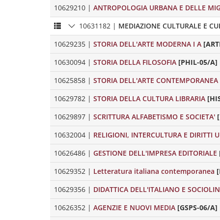
10629210
|
ANTROPOLOGIA URBANA E DELLE MIG
10631182
|
MEDIAZIONE CULTURALE E CU
10629235
|
STORIA DELL'ARTE MODERNA I A
[ART
10630094
|
STORIA DELLA FILOSOFIA
[PHIL-05/A] 
10625858
|
STORIA DELL'ARTE CONTEMPORANEA 
10629782
|
STORIA DELLA CULTURA LIBRARIA
[HI
10629897
|
SCRITTURA ALFABETISMO E SOCIETA'
10632004
|
RELIGIONI, INTERCULTURA E DIRITTI 
10626486
|
GESTIONE DELL'IMPRESA EDITORIALE
10629352
|
Letteratura italiana contemporanea
[
10629356
|
DIDATTICA DELL'ITALIANO E SOCIOLI
10626352
|
AGENZIE E NUOVI MEDIA
[GSPS-06/A] 