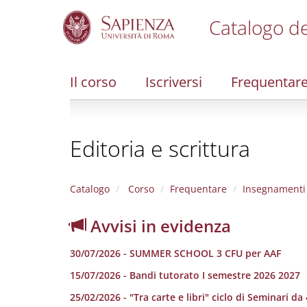
Catalogo de
S
k
i
Il corso
Iscriversi
Frequentar
p
t
o
m
Editoria e scrittura
a
i
n
c
Catalogo
Corso
Frequentare
Insegnamenti
o
n
Avvisi in evidenza
t
e
30/07/2026 - SUMMER SCHOOL 3 CFU per AAF
n
t
15/07/2026 - Bandi tutorato I semestre 2026 2027
25/02/2026 - "Tra carte e libri" ciclo di Seminari da