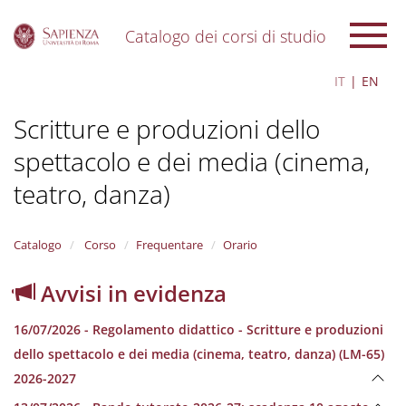
Catalogo dei corsi di studio
S
IT
EN
k
i
Scritture e produzioni dello
p
t
spettacolo e dei media (cinema,
o
m
teatro, danza)
a
i
n
Catalogo
Corso
Frequentare
Orario
c
o
n
Avvisi in evidenza
t
e
16/07/2026 - Regolamento didattico - Scritture e produzioni
n
dello spettacolo e dei media (cinema, teatro, danza) (LM-65)
t
2026-2027