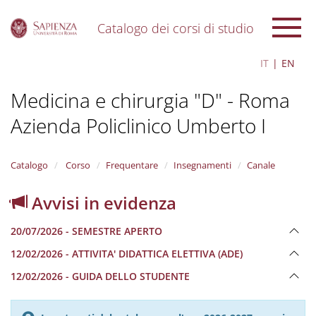
Catalogo dei corsi di studio
S
IT
EN
k
i
Medicina e chirurgia "D" - Roma
p
t
Azienda Policlinico Umberto I
o
m
a
i
Catalogo
Corso
Frequentare
Insegnamenti
Canale
n
c
Avvisi in evidenza
o
n
20/07/2026 - SEMESTRE APERTO
t
e
12/02/2026 - ATTIVITA' DIDATTICA ELETTIVA (ADE)
n
12/02/2026 - GUIDA DELLO STUDENTE
t