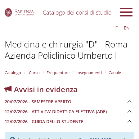
Catalogo dei corsi di studio
S
IT
EN
k
i
Medicina e chirurgia "D" - Roma
p
t
Azienda Policlinico Umberto I
o
m
a
i
Catalogo
Corso
Frequentare
Insegnamenti
Canale
n
c
Avvisi in evidenza
o
n
20/07/2026 - SEMESTRE APERTO
t
e
12/02/2026 - ATTIVITA' DIDATTICA ELETTIVA (ADE)
n
12/02/2026 - GUIDA DELLO STUDENTE
t