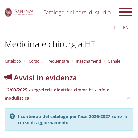
Catalogo dei corsi di studio
S
IT
EN
k
i
Medicina e chirurgia HT
p
t
o
m
Catalogo
Corso
Frequentare
Insegnamenti
Canale
a
i
Avvisi in evidenza
n
c
12/09/2025 - segreteria didattica clmmc ht - info e
o
n
modulistica
t
e
n
I contenuti del catalogo per l'a.a. 2026-2027 sono in
t
corso di aggiornamento