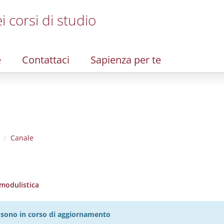
i corsi di studio
e
Contattaci
Sapienza per te
Canale
 modulistica
27 sono in corso di aggiornamento