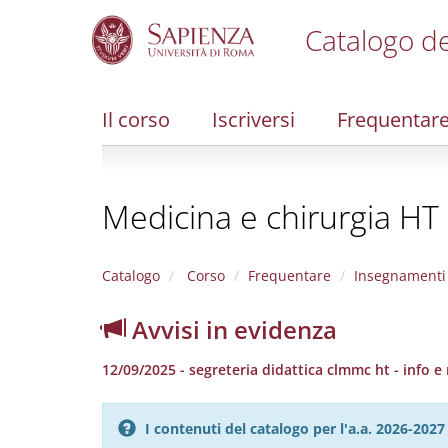
Catalogo de
S
k
i
Il corso
Iscriversi
Frequentar
p
t
o
m
Medicina e chirurgia HT
a
i
n
c
Catalogo
Corso
Frequentare
Insegnamenti
o
n
Avvisi in evidenza
t
e
12/09/2025 - segreteria didattica clmmc ht - info e
n
t
I contenuti del catalogo per l'a.a. 2026-20