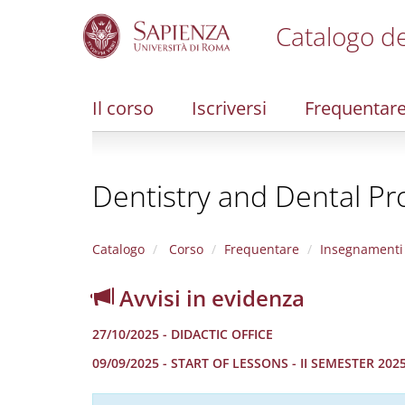
Catalogo de
S
k
i
Il corso
Iscriversi
Frequentar
p
t
o
m
Dentistry and Dental Pr
a
i
n
c
Catalogo
Corso
Frequentare
Insegnamenti
o
n
Avvisi in evidenza
t
e
27/10/2025 - DIDACTIC OFFICE
n
t
09/09/2025 - START OF LESSONS - II SEMESTER 202