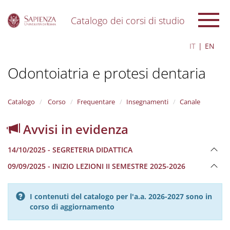
Catalogo dei corsi di studio
S
IT
EN
k
i
Odontoiatria e protesi dentaria
p
t
o
m
Catalogo
Corso
Frequentare
Insegnamenti
Canale
a
i
Avvisi in evidenza
n
c
14/10/2025 - SEGRETERIA DIDATTICA
o
n
09/09/2025 - INIZIO LEZIONI II SEMESTRE 2025-2026
t
e
n
I contenuti del catalogo per l'a.a. 2026-2027 sono in
t
corso di aggiornamento