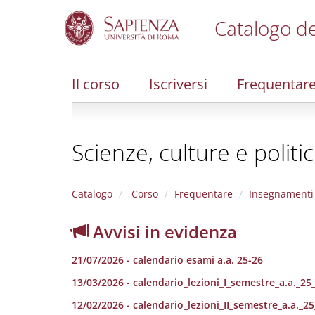
Catalogo de
S
k
i
Il corso
Iscriversi
Frequentar
p
t
o
m
Scienze, culture e polit
a
i
n
c
Catalogo
Corso
Frequentare
Insegnamenti
o
n
Avvisi in evidenza
t
e
21/07/2026 - calendario esami a.a. 25-26
n
t
13/03/2026 - calendario_lezioni_I_semestre_a.a._25
12/02/2026 - calendario_lezioni_II_semestre_a.a._2