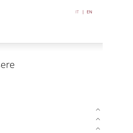
IT
EN
sere