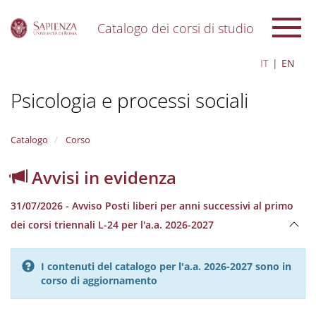
Catalogo dei corsi di studio
S
IT
EN
k
i
Psicologia e processi sociali
p
t
o
m
Catalogo
Corso
a
i
Avvisi in evidenza
n
c
31/07/2026 - Avviso Posti liberi per anni successivi al primo
o
n
dei corsi triennali L-24 per l'a.a. 2026-2027
t
e
n
I contenuti del catalogo per l'a.a. 2026-2027 sono in
t
corso di aggiornamento