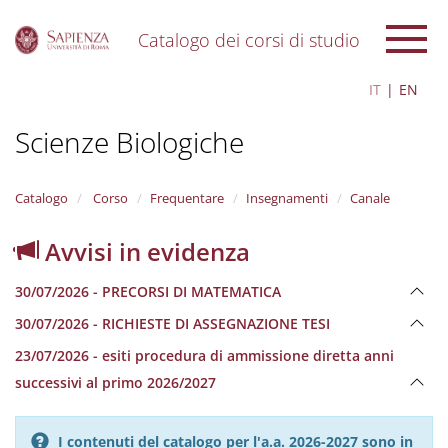
Catalogo dei corsi di studio
S
IT
EN
k
i
Scienze Biologiche
p
t
o
m
Catalogo
Corso
Frequentare
Insegnamenti
Canale
a
i
Avvisi in evidenza
n
c
30/07/2026 - PRECORSI DI MATEMATICA
o
n
30/07/2026 - RICHIESTE DI ASSEGNAZIONE TESI
t
e
23/07/2026 - esiti procedura di ammissione diretta anni
n
successivi al primo 2026/2027
t
I contenuti del catalogo per l'a.a. 2026-2027 sono in