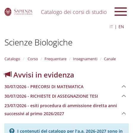
Catalogo dei corsi di studio
S
IT
EN
k
i
Scienze Biologiche
p
t
o
m
Catalogo
Corso
Frequentare
Insegnamenti
Canale
a
i
Avvisi in evidenza
n
c
30/07/2026 - PRECORSI DI MATEMATICA
o
n
30/07/2026 - RICHIESTE DI ASSEGNAZIONE TESI
t
e
23/07/2026 - esiti procedura di ammissione diretta anni
n
successivi al primo 2026/2027
t
I contenuti del catalogo per l'a.a. 2026-2027 sono in