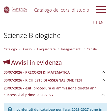
Catalogo dei corsi di studio
S
IT
EN
k
i
Scienze Biologiche
p
t
o
m
Catalogo
Corso
Frequentare
Insegnamenti
Canale
a
i
Avvisi in evidenza
n
c
30/07/2026 - PRECORSI DI MATEMATICA
o
n
30/07/2026 - RICHIESTE DI ASSEGNAZIONE TESI
t
e
23/07/2026 - esiti procedura di ammissione diretta anni
n
successivi al primo 2026/2027
t
I contenuti del catalogo per l'a.a. 2026-2027 sono in