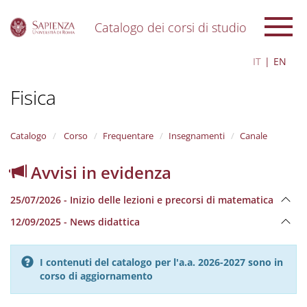
Catalogo dei corsi di studio
S
IT
EN
k
i
Fisica
p
t
o
m
Catalogo
Corso
Frequentare
Insegnamenti
Canale
a
i
Avvisi in evidenza
n
c
25/07/2026 - Inizio delle lezioni e precorsi di matematica
o
n
12/09/2025 - News didattica
t
e
n
I contenuti del catalogo per l'a.a. 2026-2027 sono in
t
corso di aggiornamento