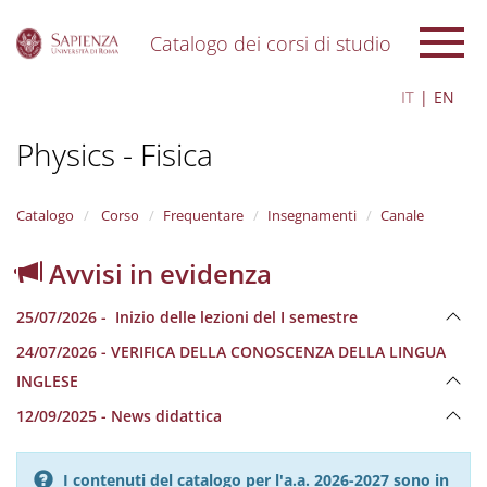
Catalogo dei corsi di studio
S
IT
EN
k
i
Physics - Fisica
p
t
o
m
Catalogo
Corso
Frequentare
Insegnamenti
Canale
a
i
Avvisi in evidenza
n
c
25/07/2026 - Inizio delle lezioni del I semestre
o
n
24/07/2026 - VERIFICA DELLA CONOSCENZA DELLA LINGUA
t
INGLESE
e
n
12/09/2025 - News didattica
t
I contenuti del catalogo per l'a.a. 2026-2027 sono in