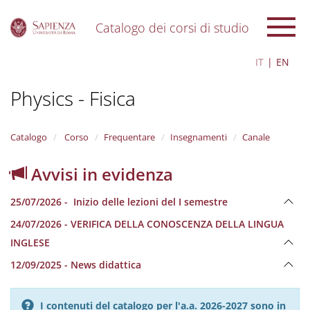
Catalogo dei corsi di studio
S
IT
EN
k
i
Physics - Fisica
p
t
o
m
Catalogo
Corso
Frequentare
Insegnamenti
Canale
a
i
Avvisi in evidenza
n
c
25/07/2026 - Inizio delle lezioni del I semestre
o
n
24/07/2026 - VERIFICA DELLA CONOSCENZA DELLA LINGUA
t
INGLESE
e
n
12/09/2025 - News didattica
t
I contenuti del catalogo per l'a.a. 2026-2027 sono in