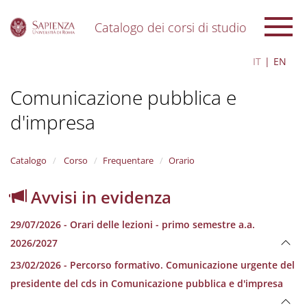
Catalogo dei corsi di studio
S
IT
EN
k
i
Comunicazione pubblica e
p
t
d'impresa
o
m
a
i
Catalogo
Corso
Frequentare
Orario
n
c
Avvisi in evidenza
o
n
29/07/2026 - Orari delle lezioni - primo semestre a.a.
t
e
2026/2027
n
23/02/2026 - Percorso formativo. Comunicazione urgente del
t
presidente del cds in Comunicazione pubblica e d'impresa