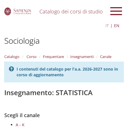
Catalogo dei corsi di studio
S
IT
EN
k
i
Sociologia
p
t
o
m
Catalogo
Corso
Frequentare
Insegnamenti
Canale
a
i
I contenuti del catalogo per l'a.a. 2026-2027 sono in
n
corso di aggiornamento
c
o
n
Insegnamento: STATISTICA
t
e
n
t
Scegli il canale
A - K