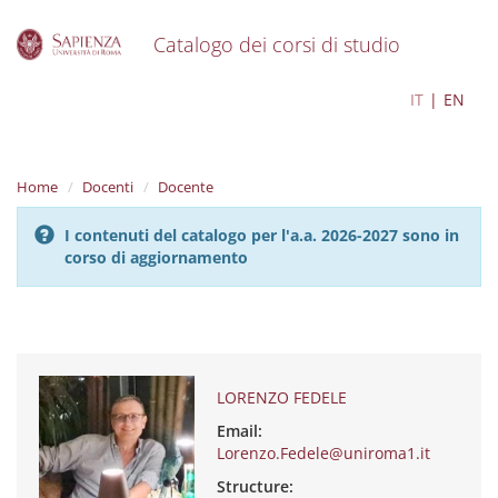
Catalogo dei corsi di studio
S
LORENZO FEDELE
IT
EN
k
i
p
t
Home
Docenti
Docente
o
m
I contenuti del catalogo per l'a.a. 2026-2027 sono in
a
corso di aggiornamento
i
n
c
o
n
t
e
LORENZO FEDELE
n
Email:
t
Lorenzo.Fedele@uniroma1.it
Structure: