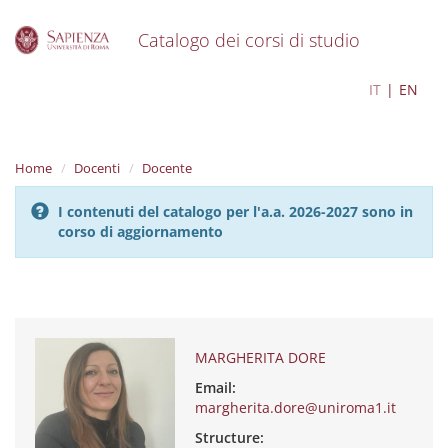
Catalogo dei corsi di studio
S
MARGHERITA DORE
IT
EN
k
i
p
t
Home
Docenti
Docente
o
m
I contenuti del catalogo per l'a.a. 2026-2027 sono in
a
corso di aggiornamento
i
n
c
o
n
t
e
MARGHERITA DORE
n
Email:
t
margherita.dore@uniroma1.it
Structure: