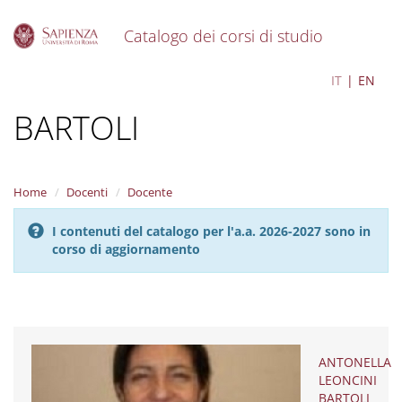
Catalogo dei corsi di studio
S
ANTONELLA LEONCINI
IT
EN
k
i
BARTOLI
p
t
o
m
a
Home
Docenti
Docente
i
n
I contenuti del catalogo per l'a.a. 2026-2027 sono in
c
corso di aggiornamento
o
n
t
e
n
t
ANTONELLA
LEONCINI
BARTOLI