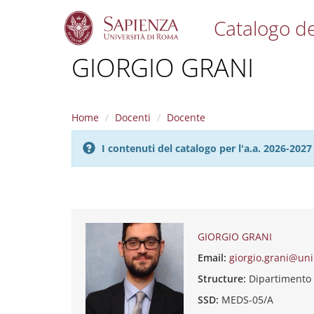
Catalogo de
S
GIORGIO GRANI
k
i
p
t
Home
Docenti
Docente
o
m
I contenuti del catalogo per l'a.a. 2026-20
a
i
n
c
o
n
t
GIORGIO GRANI
e
Email:
giorgio.grani@uni
n
t
Structure:
Dipartimento
SSD:
MEDS-05/A