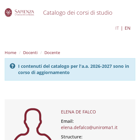
Catalogo dei corsi di studio
S
ELENA DE FALCO
IT
EN
k
i
p
t
Home
Docenti
Docente
o
m
I contenuti del catalogo per l'a.a. 2026-2027 sono in
a
corso di aggiornamento
i
n
c
o
n
t
e
ELENA DE FALCO
n
Email:
t
elena.defalco@uniroma1.it
Structure: