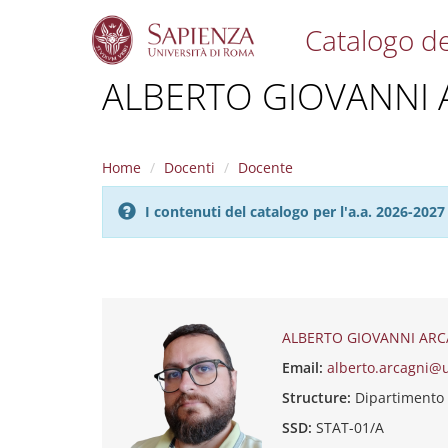
Catalogo de
S
ALBERTO GIOVANNI 
k
i
p
t
Home
Docenti
Docente
o
m
I contenuti del catalogo per l'a.a. 2026-20
a
i
n
c
o
n
t
ALBERTO GIOVANNI ARC
e
Email:
alberto.arcagni@
n
t
Structure:
Dipartimento
SSD:
STAT-01/A