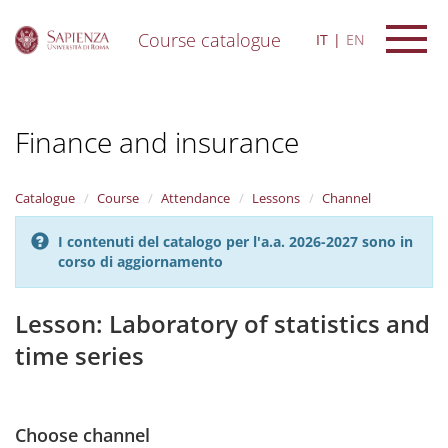
Course catalogue
IT
EN
S
k
i
Finance and insurance
p
t
o
m
Catalogue
Course
Attendance
Lessons
Channel
a
i
I contenuti del catalogo per l'a.a. 2026-2027 sono in
n
corso di aggiornamento
c
o
n
Lesson: Laboratory of statistics and
t
time series
e
n
t
Choose channel