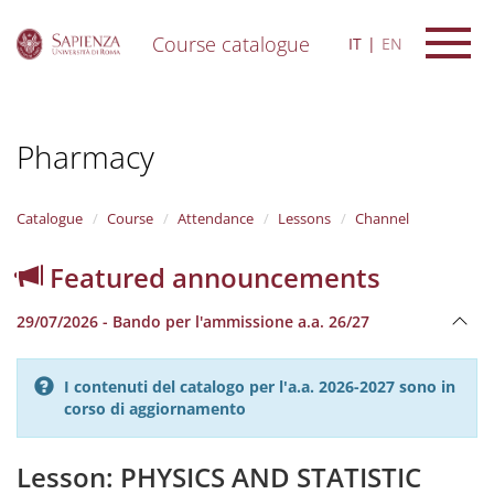
Course catalogue
IT
EN
S
k
i
Pharmacy
p
t
o
m
Catalogue
Course
Attendance
Lessons
Channel
a
i
Featured announcements
n
c
29/07/2026 - Bando per l'ammissione a.a. 26/27
o
n
t
I contenuti del catalogo per l'a.a. 2026-2027 sono in
e
corso di aggiornamento
n
t
Lesson: PHYSICS AND STATISTIC