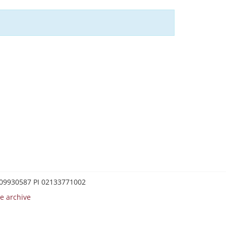
0209930587 PI 02133771002
e archive