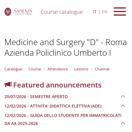
Course catalogue
IT
EN
S
k
i
Medicine and Surgery "D" - Roma
p
t
Azienda Policlinico Umberto I
o
m
a
i
Catalogue
Course
Attendance
Lessons
Channel
n
c
Featured announcements
o
n
20/07/2026 - SEMESTRE APERTO
t
e
12/02/2026 - ATTIVITA' DIDATTICA ELETTIVA (ADE)
n
12/02/2026 - GUIDA DELLO STUDENTE PER IMMATRICOLATI
t
DA AA 2025-2026