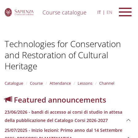
Course catalogue
IT
EN
S
k
i
Technologies for Conservation
p
t
and Restoration of Cultural
o
m
Heritage
a
i
n
Catalogue
Course
Attendance
Lessons
Channel
c
o
n
Featured announcements
t
e
23/06/2026 - bandi di accesso ai corsi di studio in attesa
n
della pubblicazione del Catalogo Corsi 2026-2027
t
25/07/2025 - Inizio lezioni: Primo anno dal 14 Settembre