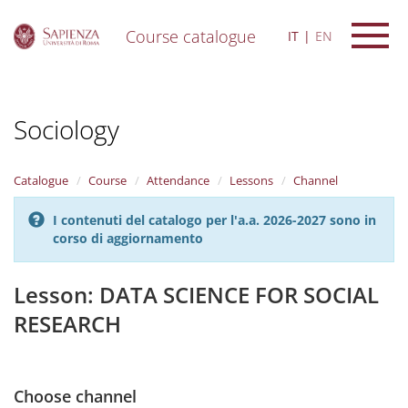
Course catalogue
IT
EN
S
k
i
Sociology
p
t
o
m
Catalogue
Course
Attendance
Lessons
Channel
a
i
I contenuti del catalogo per l'a.a. 2026-2027 sono in
n
corso di aggiornamento
c
o
n
Lesson: DATA SCIENCE FOR SOCIAL
t
RESEARCH
e
n
t
Choose channel