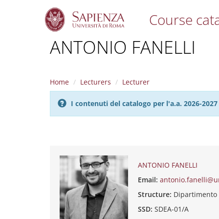
Course cat
S
ANTONIO FANELLI
k
i
p
t
Home
Lecturers
Lecturer
o
m
I contenuti del catalogo per l'a.a. 2026-20
a
i
n
c
o
n
t
ANTONIO FANELLI
e
Email:
antonio.fanelli@u
n
t
Structure:
Dipartimento
SSD:
SDEA-01/A