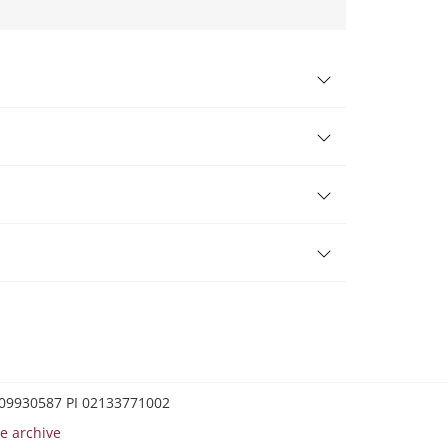
0209930587 PI 02133771002
e archive