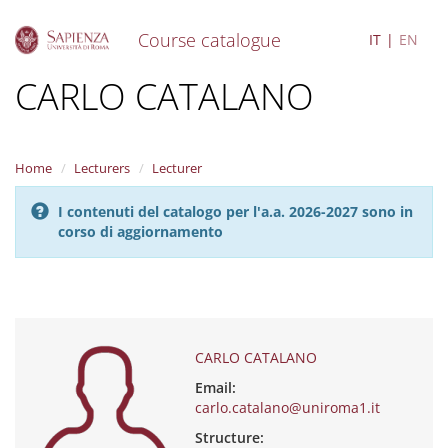
Course catalogue
IT
EN
S
CARLO CATALANO
k
i
p
t
Home
Lecturers
Lecturer
o
m
I contenuti del catalogo per l'a.a. 2026-2027 sono in
a
corso di aggiornamento
i
n
c
o
n
t
e
CARLO CATALANO
n
Email:
t
carlo.catalano@uniroma1.it
Structure: